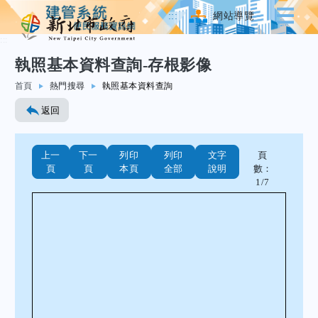
:::
網站導覽
:::
執照基本資料查詢-存根影像
跳至主要內容
首頁
熱門搜尋
執照基本資料查詢
返回
上一
下一
列印
列印
文字
頁
（另開新視窗）
（另開新視窗）
（長描述）
頁
頁
本頁
全部
說明
數：
1/7