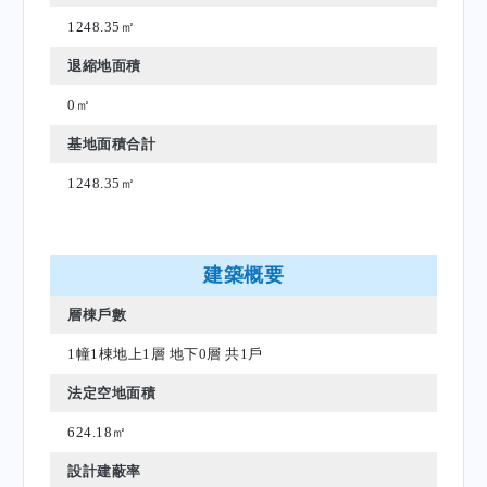
1248.35㎡
退縮地面積
0㎡
基地面積合計
1248.35㎡
建築概要
層棟戶數
1幢1棟地上1層 地下0層 共1戶
法定空地面積
624.18㎡
設計建蔽率