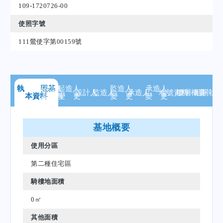
109-1720726-00
使照字號
111鶯使字第00159號
執 照
起造人
基
起造人
監造人
承造人
設計人
監造人
承造人
地號
資料
樓層
概要
相關
執
本資料
資 料
變 更
變 更
變 更
基地概要
使用分區
第二種住宅區
騎樓地面積
0㎡
其他面積