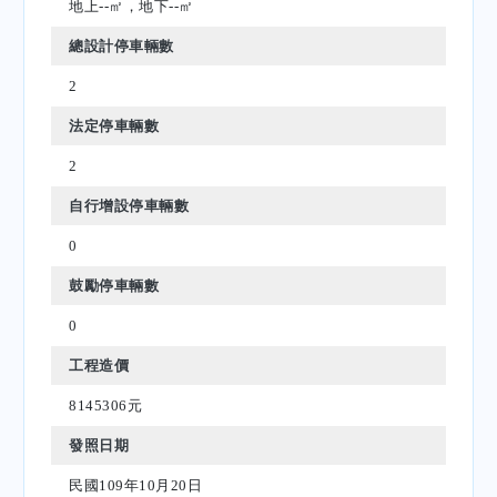
地上--㎡，地下--㎡
總設計停車輛數
2
法定停車輛數
2
自行增設停車輛數
0
鼓勵停車輛數
0
工程造價
8145306元
發照日期
民國109年10月20日