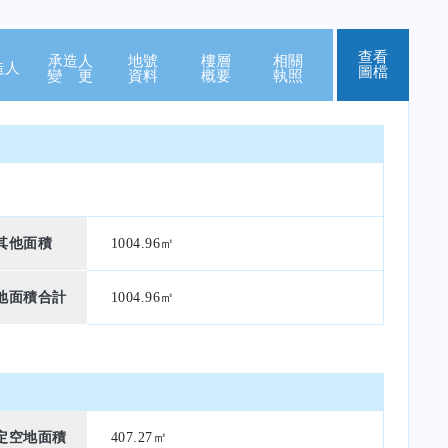
查看
承造人
地號
樓層
相關
造人
圖檔
變 更
資料
概要
執照
其他面積
1004.96㎡
地面積合計
1004.96㎡
定空地面積
407.27㎡