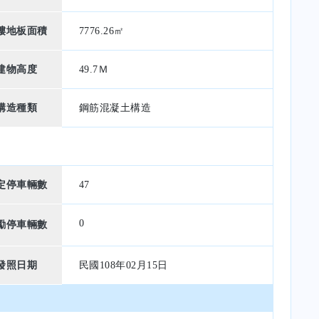
樓地板面積
7776.26㎡
建物高度
49.7Ｍ
構造種類
鋼筋混凝土構造
定停車輛數
47
0
勵停車輛數
發照日期
民國108年02月15日