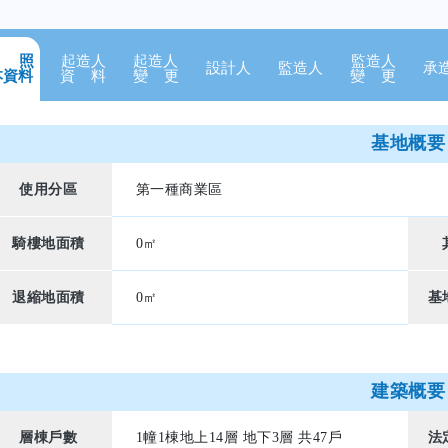
 照
起造人
起造人
監造人
設計人
監造人
承
本資料
資 料
變 更
變 更
基地概要
使用分區
第一種商業區
騎樓地面積
0㎡
退縮地面積
0㎡
基
建築概要
層棟戶數
1幢1棟地上14層 地下3層 共47戶
法