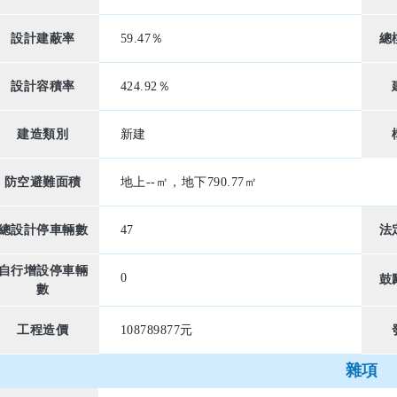
設計建蔽率
59.47％
總
設計容積率
424.92％
建造類別
新建
防空避難面積
地上--㎡，地下790.77㎡
總設計停車輛數
47
法
自行增設停車輛
0
鼓
數
工程造價
108789877元
雜項