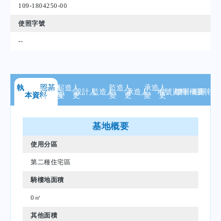
109-1804250-00
使照字號
--
執 照
起造人
基
起造人
監造人
承造人
設計人
監造人
承造人
地號
資料
樓層
概要
相關
執
本資料
資 料
變 更
變 更
變 更
基地概要
使用分區
第二種住宅區
騎樓地面積
0㎡
其他面積