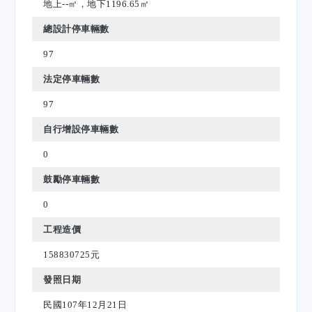
地上--㎡，地下1196.65㎡
總設計停車輛數
97
法定停車輛數
97
自行增設停車輛數
0
鼓勵停車輛數
0
工程造價
158830725元
發照日期
民國107年12月21日