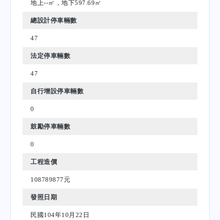
地上--㎡，地下597.69㎡
總設計停車輛數
47
法定停車輛數
47
自行增設停車輛數
0
鼓勵停車輛數
0
工程造價
108789877元
發照日期
民國104年10月22日