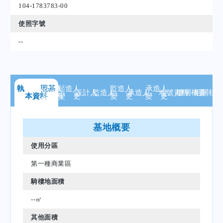
104-1783783-00
使照字號
--
執 照
起造人
基
起造人
監造人
承造人
設計人
監造人
承造人
地號
資料
樓層
概要
相關
執
本資料
資 料
變 更
變 更
變 更
基地概要
使用分區
第一種商業區
騎樓地面積
--㎡
其他面積