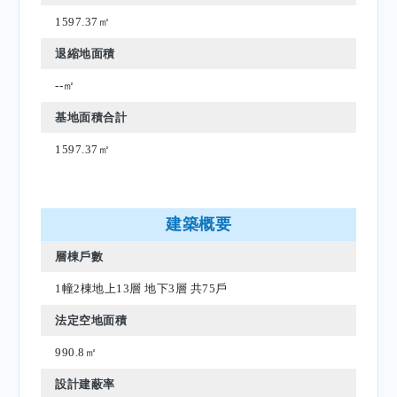
1597.37㎡
退縮地面積
--㎡
基地面積合計
1597.37㎡
建築概要
層棟戶數
1幢2棟地上13層 地下3層 共75戶
法定空地面積
990.8㎡
設計建蔽率