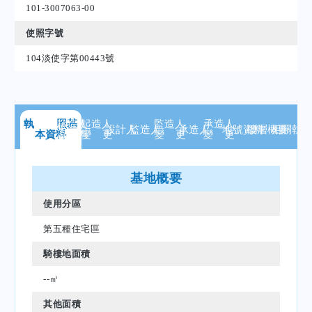
101-3007063-00
使照字號
104淡使字第00443號
執 照
起造人
基
起造人
監造人
承造人
設計人
監造人
承造人
地號
資料
樓層
概要
相關
執
本資料
資 料
變 更
變 更
變 更
基地概要
使用分區
第五種住宅區
騎樓地面積
--㎡
其他面積