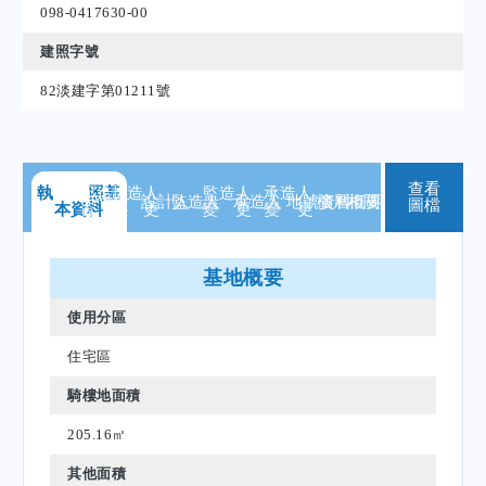
098-0417630-00
建照字號
82淡建字第01211號
查看
執 照
起造人
基
起造人
監造人
承造人
設計人
監造人
承造人
地號
樓層
資料
相關
概要
執照
圖檔
本資料
資 料
變 更
變 更
變 更
基地概要
使用分區
住宅區
騎樓地面積
205.16㎡
其他面積