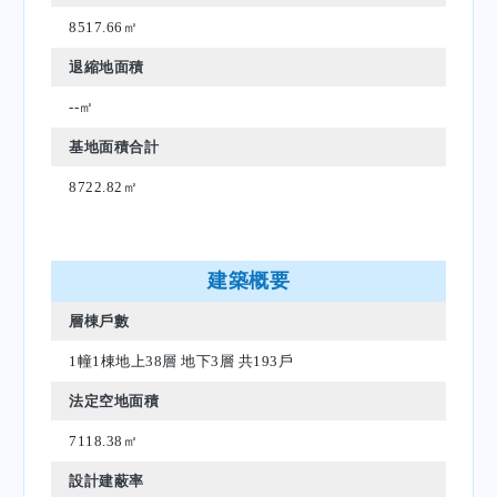
8517.66㎡
退縮地面積
--㎡
基地面積合計
8722.82㎡
建築概要
層棟戶數
1幢1棟地上38層 地下3層 共193戶
法定空地面積
7118.38㎡
設計建蔽率