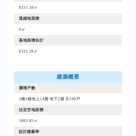
8331.28㎡
退縮地面積
0㎡
基地面積合計
8331.28㎡
建築概要
層棟戶數
2幢3棟地上14層 地下2層 共169戶
法定空地面積
3895.85㎡
設計建蔽率