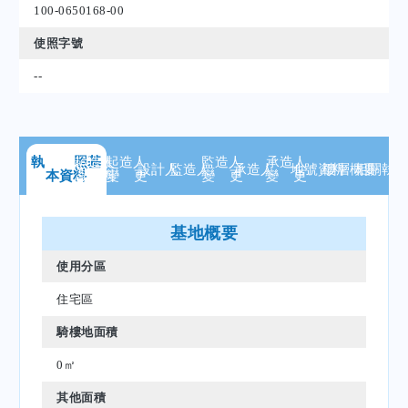
100-0650168-00
使照字號
--
執 照
起造人
基
起造人
監造人
承造人
設計人
監造人
承造人
地號
資料
樓層
概要
相關
執
本資料
資 料
變 更
變 更
變 更
基地概要
使用分區
住宅區
騎樓地面積
0㎡
其他面積