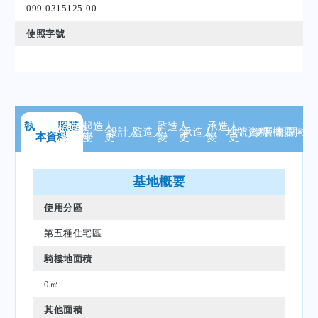
099-0315125-00
使照字號
--
執 照
起造人
基
起造人
監造人
承造人
設計人
監造人
承造人
地號
資料
樓層
概要
相關
執
本資料
資 料
變 更
變 更
變 更
基地概要
使用分區
第五種住宅區
騎樓地面積
0㎡
其他面積