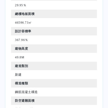
29.95％
總樓地板面積
46596.73㎡
設計容積率
367.96％
建物高度
49.8Ｍ
建造類別
新建
構造種類
鋼筋混凝土構造
防空避難面積