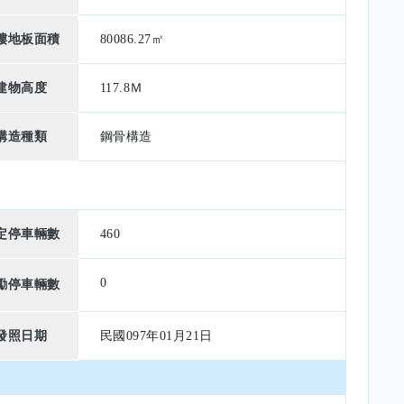
樓地板面積
80086.27㎡
建物高度
117.8Ｍ
構造種類
鋼骨構造
定停車輛數
460
0
勵停車輛數
發照日期
民國097年01月21日