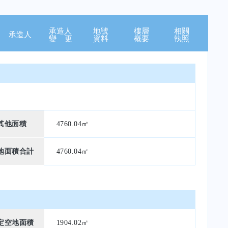
承造人
地號
樓層
相關
承造人
變 更
資料
概要
執照
其他面積
4760.04㎡
地面積合計
4760.04㎡
定空地面積
1904.02㎡