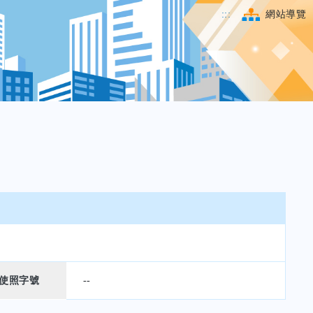
:::
網站導覽
使照字號
--