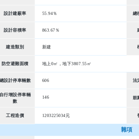
設計建蔽率
55.94％
總
設計容積率
863.67％
建造類別
新建
防空避難面積
地上0㎡，地下3807.55㎡
總設計停車輛數
606
法
自行增設停車輛
146
鼓
數
工程造價
1203225034元
雜項