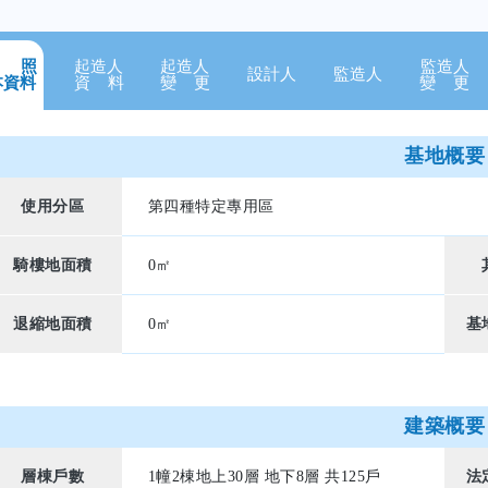
 照
起造人
起造人
監造人
設計人
監造人
本資料
資 料
變 更
變 更
基地概要
使用分區
第四種特定專用區
騎樓地面積
0㎡
退縮地面積
0㎡
基
建築概要
層棟戶數
1幢2棟地上30層 地下8層 共125戶
法