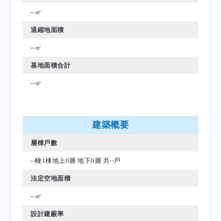
--㎡
退縮地面積
--㎡
基地面積合計
--㎡
建築概要
層棟戶數
--幢1棟地上0層 地下0層 共--戶
法定空地面積
--㎡
設計建蔽率