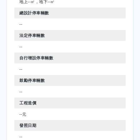
地上--㎡，地下--㎡
總設計停車輛數
--
法定停車輛數
--
自行增設停車輛數
--
鼓勵停車輛數
--
工程造價
--元
發照日期
--