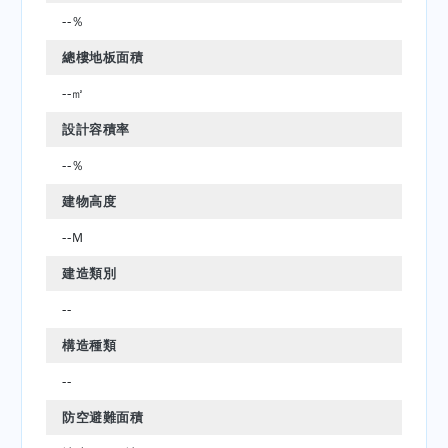
--％
總樓地板面積
--㎡
設計容積率
--％
建物高度
--Ｍ
建造類別
--
構造種類
--
防空避難面積