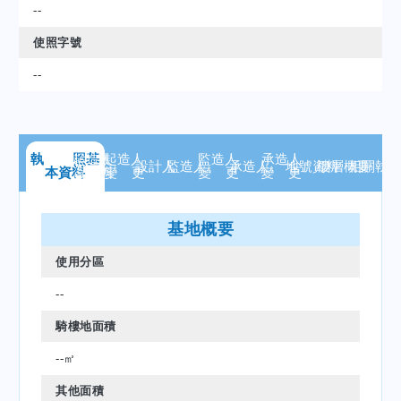
--
使照字號
--
執 照
起造人
基
起造人
監造人
承造人
設計人
監造人
承造人
地號
資料
樓層
概要
相關
執
本資料
資 料
變 更
變 更
變 更
基地概要
使用分區
--
騎樓地面積
--㎡
其他面積