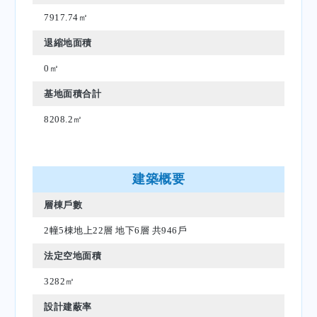
7917.74㎡
退縮地面積
0㎡
基地面積合計
8208.2㎡
建築概要
層棟戶數
2幢5棟地上22層 地下6層 共946戶
法定空地面積
3282㎡
設計建蔽率