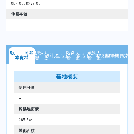
097-0579728-00
使照字號
--
執 照
起造人
基
起造人
監造人
承造人
設計人
監造人
承造人
地號
資料
樓層
概要
相關
執
本資料
資 料
變 更
變 更
變 更
基地概要
使用分區
--
騎樓地面積
285.5㎡
其他面積