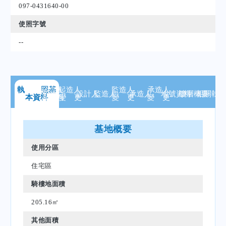
097-0431640-00
使照字號
--
執 照
起造人
基
起造人
監造人
承造人
設計人
監造人
承造人
地號
資料
樓層
概要
相關
執
本資料
資 料
變 更
變 更
變 更
基地概要
使用分區
住宅區
騎樓地面積
205.16㎡
其他面積