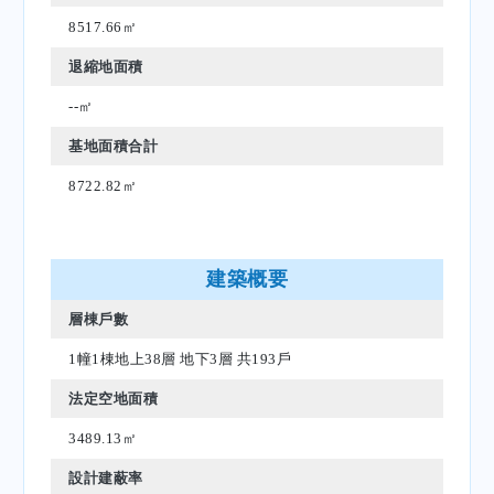
8517.66㎡
退縮地面積
--㎡
基地面積合計
8722.82㎡
建築概要
層棟戶數
1幢1棟地上38層 地下3層 共193戶
法定空地面積
3489.13㎡
設計建蔽率