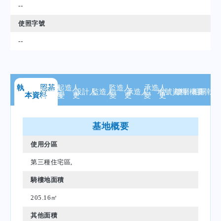
--
使照字號
--
執 照
起造人
基
起造人
監造人
承造人
設計人
監造人
承造人
地號
資料
樓層
概要
相關
執
本資料
資 料
變 更
變 更
變 更
基地概要
使用分區
第三種住宅區,
騎樓地面積
205.16㎡
其他面積