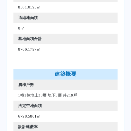
8561.0195㎡
退縮地面積
0㎡
基地面積合計
8766.1797㎡
建築概要
層棟戶數
1幢1棟地上38層 地下3層 共219戶
法定空地面積
6798.5801㎡
設計建蔽率